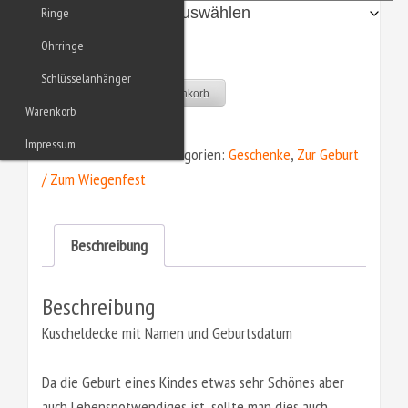
Motivwahl
Ringe
Ohrringe
Schlüsselanhänger
Kuscheldecke
In den Warenkorb
Warenkorb
Menge
Impressum
Artikelnummer:
n. v.
Kategorien:
Geschenke
,
Zur Geburt
/ Zum Wiegenfest
Beschreibung
Beschreibung
Kuscheldecke mit Namen und Geburtsdatum
Da die Geburt eines Kindes etwas sehr Schönes aber
auch Lebensnotwendiges ist, sollte man dies auch