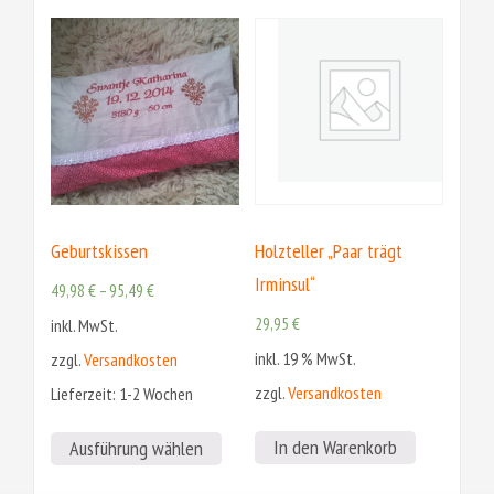
Geburtskissen
Holzteller „Paar trägt
Irminsul“
49,98
€
–
95,49
€
29,95
€
inkl. MwSt.
inkl. 19 % MwSt.
zzgl.
Versandkosten
zzgl.
Versandkosten
Lieferzeit:
1-2 Wochen
Dieses
In den Warenkorb
Ausführung wählen
Produkt
weist